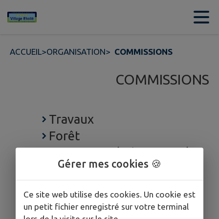
Contenu
Menu
Recherche
Pied de page
ACCUEIL
>
ORGANISATION
>
COMMISSIONS
COMMISSIONS
Travaux
Forêt
Patrimoine / Bâtiments /
Gérer mes cookies 🍪
Cimetière
Ce site web utilise des cookies. Un cookie est
un petit fichier enregistré sur votre terminal
lors de la visite sur le site.