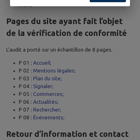
Wave
Pages du site ayant fait l’objet
de la vérification de conformité
L'audit a porté sur un échantillon de 8 pages.
P 01 :
Accueil;
P 02 :
Mentions légales;
P 03 :
Plan du site;
P 04 :
Signaler;
P 05 :
Commerces;
P 06 :
Actualités;
P 07 :
Rechercher;
P 08 :
Événements;
Retour d’information et contact