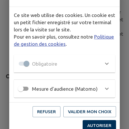
Sur ordinateur Windows avec Firefox et JAWS
Sur ordinateur MacOS avec Safari et VoiceOver
Ce site web utilise des cookies. Un cookie est
Sur ordinateur Windows avec Microsoft Edge et
un petit fichier enregistré sur votre terminal
JAWS
lors de la visite sur le site.
Sur ordinateur Windows avec Microsoft Edge et
Pour en savoir plus, consultez notre
Politique
NVDA
de gestion des cookies
.
Sur mobile iOS avec Safari et VoiceOver
Sur mobile Android avec Google Chrome et
Talkback
Obligatoire
Outils pour évaluer l’accessibilité
Mesure d'audience (Matomo)
Web Developer Toolbar
Colour Contrast Analyser
HeadingsMap
WCAG Contrast checker
REFUSER
VALIDER MON CHOIX
Inspecteur de composants
AUTORISER
Validateur HTML du W3C