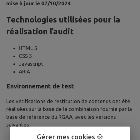
mise à jour le 07/10/2024
.
Technologies utilisées pour la
réalisation l’audit
HTML 5
CSS 3
Javascript
ARIA
Environnement de test
Les vérifications de restitution de contenus ont été
réalisées sur la base de la combinaison fournie par la
base de référence du RGAA, avec les versions
suivantes :
Gérer mes cookies 🍪
Sur ordinateur Windows avec Firefox et NVDA