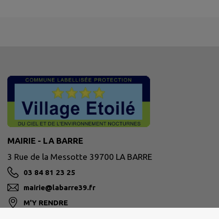
MAIRIE - LA BARRE
3 Rue de la Messotte 39700 LA BARRE
03 84 81 23 25
mairie@labarre39.fr
M'Y RENDRE
www.labarre39.fr/