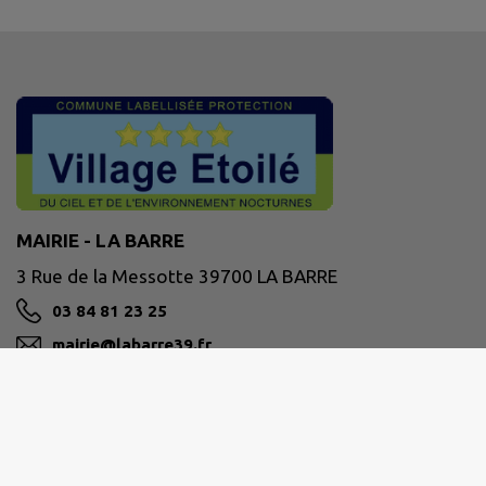
MAIRIE - LA BARRE
3 Rue de la Messotte 39700 LA BARRE
03 84 81 23 25
mairie@labarre39.fr
M'Y RENDRE
www.labarre39.fr/