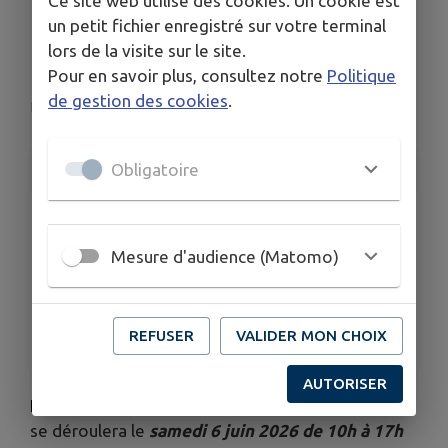
Ce site web utilise des cookies. Un cookie est
ouvertes SDIS
un petit fichier enregistré sur votre terminal
RANCHOT
lors de la visite sur le site.
Pour en savoir plus, consultez notre
Politique
de gestion des cookies
.
La Barre
Obligatoire
INFORMATIONS PRATIQUES
LIEU
Ranchot
Mesure d'audience (Matomo)
DATE
Le sam. 6 juin
HORAIRES
REFUSER
VALIDER MON CHOIX
De 10h00 à 17h00
AUTORISER
Le SDIS organise une
journée portes ouvertes qui
se déroulera le
samedi 6 juin 2026 de 10h à 17h