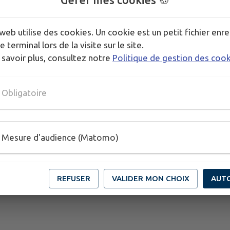
La Gendarmerie organise des portes ouvertes le 06 
Cette journée se déroulera à la Compagnie de Ge
web utilise des cookies. Un cookie est un petit fichier enre
avenue Jacques DUHAMEL à DOLE.
e terminal lors de la visite sur le site.
Télécharger la pièce jointe
 savoir plus, consultez notre
Politique de gestion des coo
Télécharger la pièce jointe
Obligatoire
Mesure d'audience (Matomo)
REFUSER
VALIDER MON CHOIX
AUT