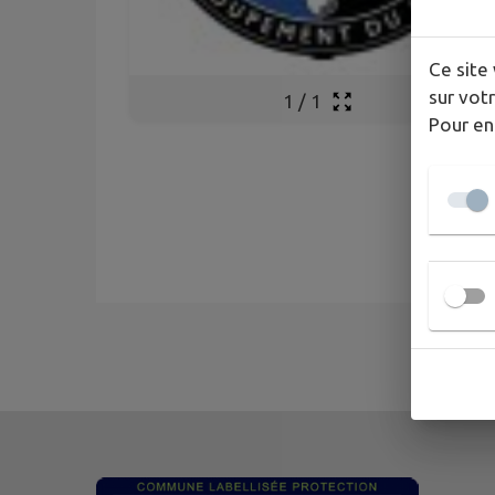
Ce site 
sur votr
1
/
1
Pour en