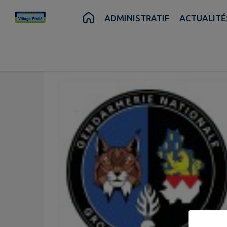
Contenu
Menu
Recherche
Pied de page
ADMINISTRATIF
ACTUALITÉ
Juin
06
Sam.