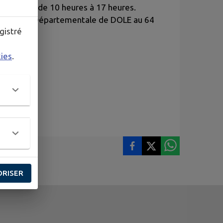
juin 2026 de 10 heures à 17 heures.
ndarmerie Départementale de DOLE au 64
gistré
kies
.
ORISER