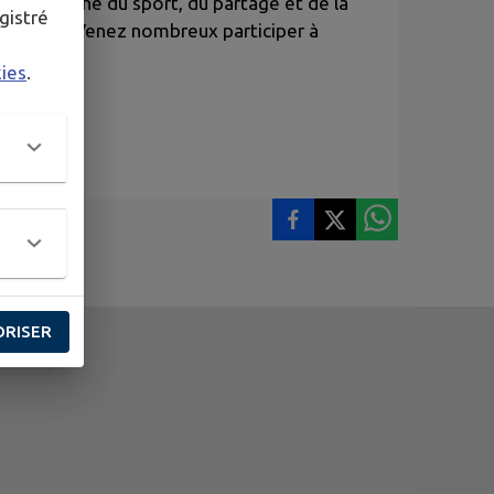
ous le signe du sport, du partage et de la
gistré
ik Women. Venez nombreux participer à
kies
.
ORISER