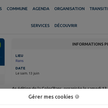
S
COMMUNE
AGENDA
ORGANISATION
TRANSIT
Color'Rans
SERVICES
DÉCOUVRIR
La Barre
INFORMATIONS P
LIEU
Rans
DATE
Le sam. 13 juin
4e édition de la Color’Rans, organisée le samedi 13 
Gérer mes cookies 🍪