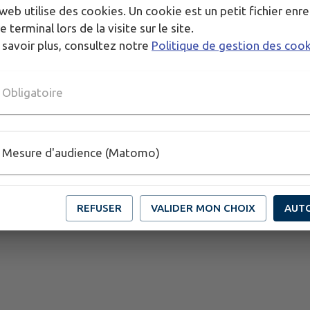
Un événement convivial, accessible à tous et placé s
web utilise des cookies. Un cookie est un petit fichier enre
solidarité, avec un soutien à l’association Authent
e terminal lors de la visite sur le site.
cette journée haute en couleurs !
 savoir plus, consultez notre
Politique de gestion des coo
Obligatoire
Mesure d'audience (Matomo)
REFUSER
VALIDER MON CHOIX
AUT