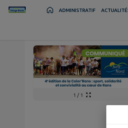
Contenu
Menu
Recherche
Pied de page
ADMINISTRATIF
ACTUALITÉ
Juin
13
Sam.
1
/
1