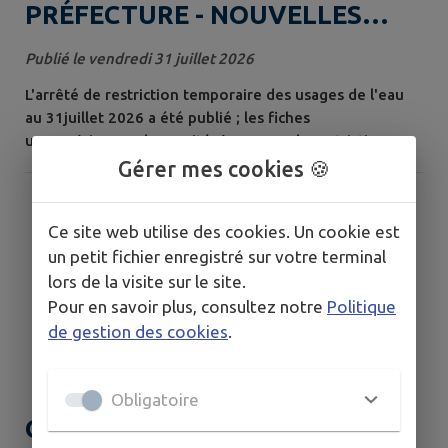
PRÉFECTURE - NOUVELLES
RESTRICTIONS SÉCHERESSE
Publié le vendredi 31 juillet 2026
L'arrêté de restriction temporaire des usages de l'eau
au 31juillet 2026 a été publié ; les fiches
usages/niveaux de gravités/ mesures de restrictions
sont consultables en cliquant sur les liens ci-dessous.
Gérer mes cookies 🍪
Non-économiques : CRISE Économiques : VIGILANCE
Ce site web utilise des cookies. Un cookie est
un petit fichier enregistré sur votre terminal
lors de la visite sur le site.
Pour en savoir plus, consultez notre
Politique
de gestion des cookies
.
Obligatoire
ORANGE FEUX DE FORET