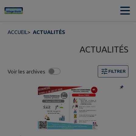
Contenu
Menu
Recherche
Pied de page
ACCUEIL
>
ACTUALITÉS
ACTUALITÉS
Voir les archives
FILTRER
2 actualités trouvées. Filtre sélectionné : Alertes.