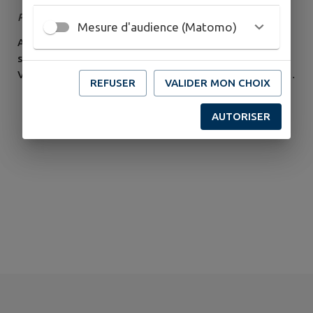
Publié le jeudi 30 juillet 2026
Mesure d'audience (Matomo)
A compter ce mercredi 29 juillet à midi , le département
sera placé en vigilance Orange pour les feux de forêts.
Vous trouverez l'ensemble des prescriptions applicables
REFUSER
VALIDER MON CHOIX
sur le site de la préfecture du Jura et sur l'arrêté cadre
réglementant les usages du feu et les mesures pour la
AUTORISER
prévention des incendies :
https://www.jura.gouv.fr/Actions-de-l-
Etat/Environnement/Risques/Naturels/Prevention-...