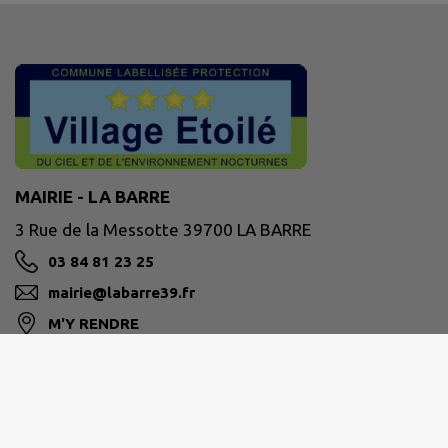
MAIRIE - LA BARRE
3 Rue de la Messotte 39700 LA BARRE
03 84 81 23 25
mairie@labarre39.fr
M'Y RENDRE
www.labarre39.fr/
Site réalisé par
IntraMuros SAS
|
Mentions légales